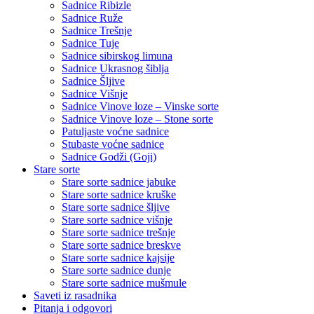
Sadnice Ribizle
Sadnice Ruže
Sadnice Trešnje
Sadnice Tuje
Sadnice sibirskog limuna
Sadnice Ukrasnog šiblja
Sadnice Šljive
Sadnice Višnje
Sadnice Vinove loze – Vinske sorte
Sadnice Vinove loze – Stone sorte
Patuljaste voćne sadnice
Stubaste voćne sadnice
Sadnice Godži (Goji)
Stare sorte
Stare sorte sadnice jabuke
Stare sorte sadnice kruške
Stare sorte sadnice šljive
Stare sorte sadnice višnje
Stare sorte sadnice trešnje
Stare sorte sadnice breskve
Stare sorte sadnice kajsije
Stare sorte sadnice dunje
Stare sorte sadnice mušmule
Saveti iz rasadnika
Pitanja i odgovori