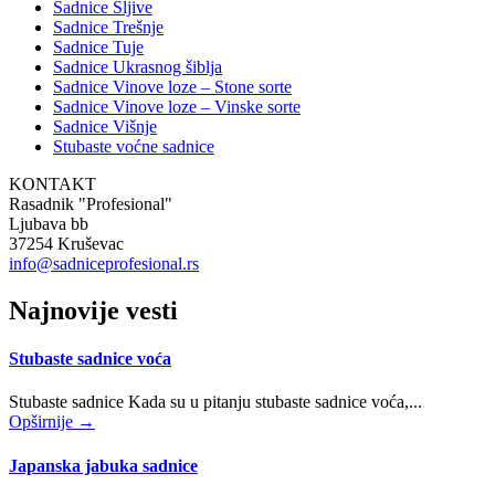
Sadnice Šljive
Sadnice Trešnje
Sadnice Tuje
Sadnice Ukrasnog šiblja
Sadnice Vinove loze – Stone sorte
Sadnice Vinove loze – Vinske sorte
Sadnice Višnje
Stubaste voćne sadnice
KONTAKT
Rasadnik "Profesional"
Ljubava bb
37254 Kruševac
info@sadniceprofesional.rs
Najnovije vesti
Stubaste sadnice voća
Stubaste sadnice Kada su u pitanju stubaste sadnice voća,...
Opširnije →
Japanska jabuka sadnice