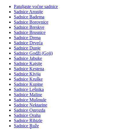
Patuljaste voćne sadnice
Sadnice Aronije
Sadnice Badema
Sadnice Borovnice
Sadnice Breskve
Sadnice Brusnice
Sadnice Drena
Sadnice Drveća
Sadnice Dunje
Sadnice Godži (Goji)
Sadnice Jabuke
Sadnice Kajsije
Sadnice Kestena
Sadnice Kivija
Sadnice Kruške
Sadnice Kupine
Sadnice Lešnika
Sadnice Maline
Sadnice Mušmule
Sadnice Nektarine
Sadnice Ogrozda
Sadnice Oraha
Sadnice Ribizle
Sadnice Ruže