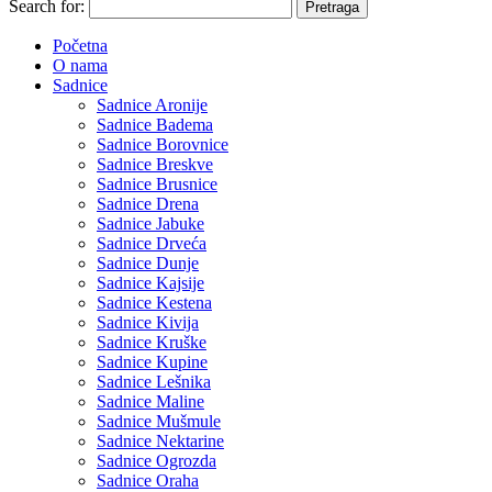
Search for:
Početna
O nama
Sadnice
Sadnice Aronije
Sadnice Badema
Sadnice Borovnice
Sadnice Breskve
Sadnice Brusnice
Sadnice Drena
Sadnice Jabuke
Sadnice Drveća
Sadnice Dunje
Sadnice Kajsije
Sadnice Kestena
Sadnice Kivija
Sadnice Kruške
Sadnice Kupine
Sadnice Lešnika
Sadnice Maline
Sadnice Mušmule
Sadnice Nektarine
Sadnice Ogrozda
Sadnice Oraha