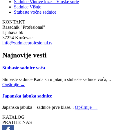
Sadnice Vinove loze – Vinske sorte
Sadnice Višnje
Stubaste voćne sadnice
KONTAKT
Rasadnik "Profesional"
Ljubava bb
37254 Kruševac
info@sadniceprofesional.rs
Najnovije vesti
Stubaste sadnice voća
Stubaste sadnice Kada su u pitanju stubaste sadnice voća,...
Opširnije →
Japanska jabuka sadnice
Japanska jabuka – sadnice prve klase...
Opširnije →
KATALOG
PRATITE NAS