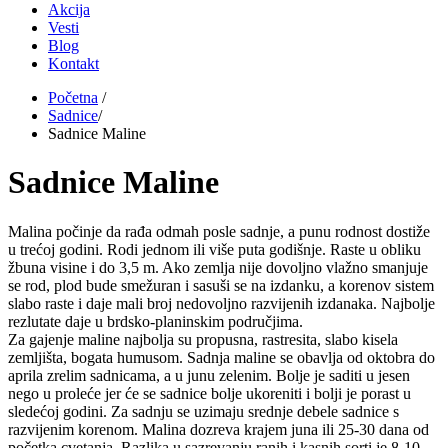
Akcija
Vesti
Blog
Kontakt
Početna
/
Sadnice
/
Sadnice Maline
Sadnice Maline
Malina počinje da rađa odmah posle sadnje, a punu rodnost dostiže
u trećoj godini. Rodi jednom ili više puta godišnje. Raste u obliku
žbuna visine i do 3,5 m. Ako zemlja nije dovoljno vlažno smanjuje
se rod, plod bude smežuran i sasuši se na izdanku, a korenov sistem
slabo raste i daje mali broj nedovoljno razvijenih izdanaka. Najbolje
rezlutate daje u brdsko-planinskim područjima.
Za gajenje maline najbolja su propusna, rastresita, slabo kisela
zemljišta, bogata humusom. Sadnja maline se obavlja od oktobra do
aprila zrelim sadnicama, a u junu zelenim. Bolje je saditi u jesen
nego u proleće jer će se sadnice bolje ukoreniti i bolji je porast u
sledećoj godini. Za sadnju se uzimaju srednje debele sadnice s
razvijenim korenom. Malina dozreva krajem juna ili 25-30 dana od
početka cvetanja. Razlika u sazrevanju ranih i kasnih sorti je 8-10