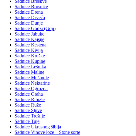
Sadnice Breskve
Sadnice Brusnice
Sadnice Drena
Sadnice Drveća
Sadnice Dunje
Sadnice Godži (Goji)
Sadnice Jabuke
Sadnice Kajsije
Sadnice Kestena
Sadnice Kivija
Sadnice Kruške
Sadnice Kupine
Sadnice Lešnika
Sadnice Maline
Sadnice Mušmule
Sadnice Nektarine
Sadnice Ogrozda
Sadnice Oraha
Sadnice Ribizle
Sadnice Ruže
Sadnice Šljive
Sadnice Trešnje
Sadnice Tuje
Sadnice Ukrasnog šiblja
Sadnice Vinove loze – Stone sorte