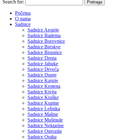
Search for:
Početna
O nama
Sadnice
Sadnice Aronije
Sadnice Badema
Sadnice Borovnice
Sadnice Breskve
Sadnice Brusnice
Sadnice Drena
Sadnice Jabuke
Sadnice Drveća
Sadnice Dunje
Sadnice Kajsije
Sadnice Kestena
Sadnice Kivija
Sadnice Kruške
Sadnice Kupine
Sadnice Lešnika
Sadnice Maline
Sadnice Mušmule
Sadnice Nektarine
Sadnice Ogrozda
Sadnice Oraha