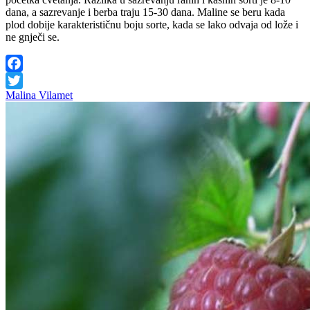
dana, a sazrevanje i berba traju 15-30 dana. Maline se beru kada
plod dobije karakterističnu boju sorte, kada se lako odvaja od lože i
ne gnječi se.
Facebook
Malina Vilamet
Twitter