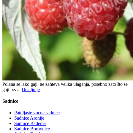
Polana se lako gaji, ne zahteva velika ulaganja, posebno zato što se
gaji bez...
Detaljnije
Sadnice
Patuljaste voćne sadnice
Sadnice Aronije
Sadnice Badema
Sadnice Borovnice