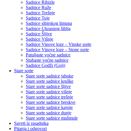
Sadnice Ribizle
Sadnice Ruže
Sadnice Trešnje
Sadnice Tuje
Sadnice sibirskog limuna
Sadnice Ukrasnog šiblja
Sadnice Šljive
Sadnice Višnje
Sadnice Vinove loze – Vinske sorte
Sadnice Vinove loze – Stone sorte
Patuljaste voćne sadnice
Stubaste voćne sadnice
Sadnice Godži (Goji)
Stare sorte
Stare sorte sadnice jabuke
Stare sorte sadnice kruške
Stare sorte sadnice šljive
Stare sorte sadnice višnje
Stare sorte sadnice trešnje
Stare sorte sadnice breskve
Stare sorte sadnice kajsije
Stare sorte sadnice dunje
Stare sorte sadnice mušmule
Saveti iz rasadnika
Pitanja i odgovori