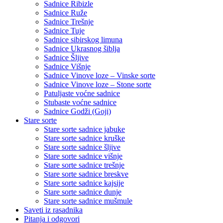
Sadnice Ribizle
Sadnice Ruže
Sadnice Trešnje
Sadnice Tuje
Sadnice sibirskog limuna
Sadnice Ukrasnog šiblja
Sadnice Šljive
Sadnice Višnje
Sadnice Vinove loze – Vinske sorte
Sadnice Vinove loze – Stone sorte
Patuljaste voćne sadnice
Stubaste voćne sadnice
Sadnice Godži (Goji)
Stare sorte
Stare sorte sadnice jabuke
Stare sorte sadnice kruške
Stare sorte sadnice šljive
Stare sorte sadnice višnje
Stare sorte sadnice trešnje
Stare sorte sadnice breskve
Stare sorte sadnice kajsije
Stare sorte sadnice dunje
Stare sorte sadnice mušmule
Saveti iz rasadnika
Pitanja i odgovori