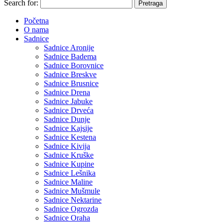
Search for:
Početna
O nama
Sadnice
Sadnice Aronije
Sadnice Badema
Sadnice Borovnice
Sadnice Breskve
Sadnice Brusnice
Sadnice Drena
Sadnice Jabuke
Sadnice Drveća
Sadnice Dunje
Sadnice Kajsije
Sadnice Kestena
Sadnice Kivija
Sadnice Kruške
Sadnice Kupine
Sadnice Lešnika
Sadnice Maline
Sadnice Mušmule
Sadnice Nektarine
Sadnice Ogrozda
Sadnice Oraha