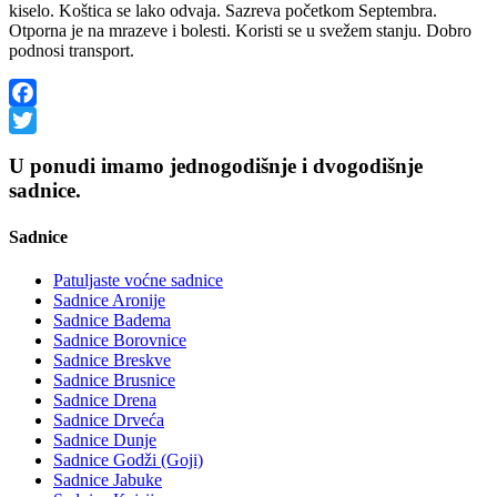
kiselo. Koštica se lako odvaja. Sazreva početkom Septembra.
Otporna je na mrazeve i bolesti. Koristi se u svežem stanju. Dobro
podnosi transport.
Facebook
Twitter
U ponudi imamo jednogodišnje i dvogodišnje
sadnice.
Sadnice
Patuljaste voćne sadnice
Sadnice Aronije
Sadnice Badema
Sadnice Borovnice
Sadnice Breskve
Sadnice Brusnice
Sadnice Drena
Sadnice Drveća
Sadnice Dunje
Sadnice Godži (Goji)
Sadnice Jabuke