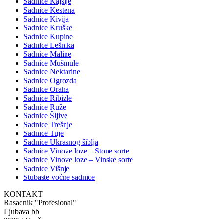
Sadnice Kajsije
Sadnice Kestena
Sadnice Kivija
Sadnice Kruške
Sadnice Kupine
Sadnice Lešnika
Sadnice Maline
Sadnice Mušmule
Sadnice Nektarine
Sadnice Ogrozda
Sadnice Oraha
Sadnice Ribizle
Sadnice Ruže
Sadnice Šljive
Sadnice Trešnje
Sadnice Tuje
Sadnice Ukrasnog šiblja
Sadnice Vinove loze – Stone sorte
Sadnice Vinove loze – Vinske sorte
Sadnice Višnje
Stubaste voćne sadnice
KONTAKT
Rasadnik "Profesional"
Ljubava bb