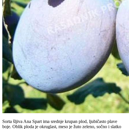
Sorta šljiva Ana Spart ima srednje krupan plod, ljubičasto plave
boje. Oblik ploda je okruglast, meso je žuto zeleno, sočno i slatko