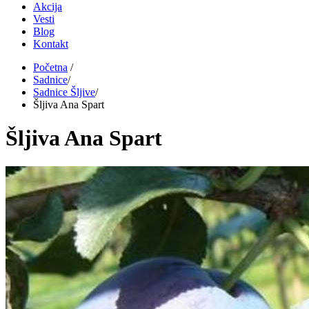
Akcija
Vesti
Blog
Kontakt
Početna
/
Sadnice
/
Sadnice Šljive
/
Šljiva Ana Spart
Šljiva Ana Spart