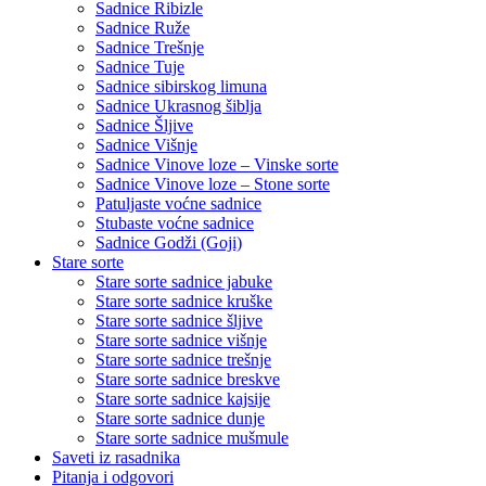
Sadnice Ribizle
Sadnice Ruže
Sadnice Trešnje
Sadnice Tuje
Sadnice sibirskog limuna
Sadnice Ukrasnog šiblja
Sadnice Šljive
Sadnice Višnje
Sadnice Vinove loze – Vinske sorte
Sadnice Vinove loze – Stone sorte
Patuljaste voćne sadnice
Stubaste voćne sadnice
Sadnice Godži (Goji)
Stare sorte
Stare sorte sadnice jabuke
Stare sorte sadnice kruške
Stare sorte sadnice šljive
Stare sorte sadnice višnje
Stare sorte sadnice trešnje
Stare sorte sadnice breskve
Stare sorte sadnice kajsije
Stare sorte sadnice dunje
Stare sorte sadnice mušmule
Saveti iz rasadnika
Pitanja i odgovori