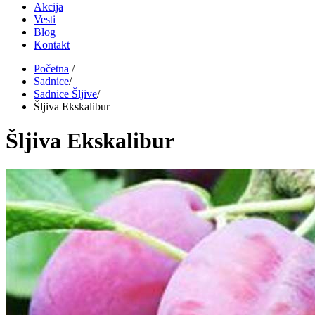
Akcija
Vesti
Blog
Kontakt
Početna
/
Sadnice
/
Sadnice Šljive
/
Šljiva Ekskalibur
Šljiva Ekskalibur