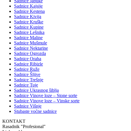
Sadnice Jabuke
Sadnice Kajsije
Sadnice Kestena
Sadnice Kivija
Sadnice Kruške
Sadnice Kupine
Sadnice Lešnika
Sadnice Maline
Sadnice Mušmule
Sadnice Nektarine
Sadnice Ogrozda
Sadnice Oraha
Sadnice Ribizle
Sadnice Ruže
Sadnice Šljive
Sadnice Trešnje
Sadnice Tuje
Sadnice Ukrasnog šiblja
Sadnice Vinove loze – Stone sorte
Sadnice Vinove loze – Vinske sorte
Sadnice Višnje
Stubaste voćne sadnice
KONTAKT
Rasadnik "Profesional"