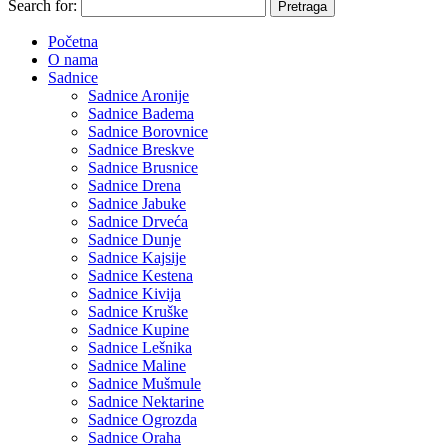
Search for:
Početna
O nama
Sadnice
Sadnice Aronije
Sadnice Badema
Sadnice Borovnice
Sadnice Breskve
Sadnice Brusnice
Sadnice Drena
Sadnice Jabuke
Sadnice Drveća
Sadnice Dunje
Sadnice Kajsije
Sadnice Kestena
Sadnice Kivija
Sadnice Kruške
Sadnice Kupine
Sadnice Lešnika
Sadnice Maline
Sadnice Mušmule
Sadnice Nektarine
Sadnice Ogrozda
Sadnice Oraha