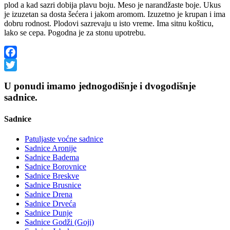
plod a kad sazri dobija plavu boju. Meso je narandžaste boje. Ukus
je izuzetan sa dosta šećera i jakom aromom. Izuzetno je krupan i ima
dobru rodnost. Plodovi sazrevaju u isto vreme. Ima sitnu košticu,
lako se cepa. Pogodna je za stonu upotrebu.
Facebook
Twitter
U ponudi imamo jednogodišnje i dvogodišnje
sadnice.
Sadnice
Patuljaste voćne sadnice
Sadnice Aronije
Sadnice Badema
Sadnice Borovnice
Sadnice Breskve
Sadnice Brusnice
Sadnice Drena
Sadnice Drveća
Sadnice Dunje
Sadnice Godži (Goji)