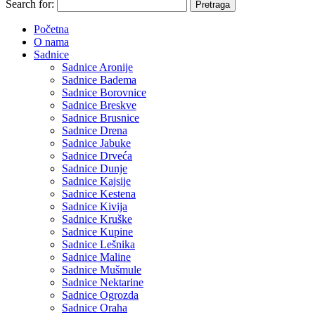
Search for:
Početna
O nama
Sadnice
Sadnice Aronije
Sadnice Badema
Sadnice Borovnice
Sadnice Breskve
Sadnice Brusnice
Sadnice Drena
Sadnice Jabuke
Sadnice Drveća
Sadnice Dunje
Sadnice Kajsije
Sadnice Kestena
Sadnice Kivija
Sadnice Kruške
Sadnice Kupine
Sadnice Lešnika
Sadnice Maline
Sadnice Mušmule
Sadnice Nektarine
Sadnice Ogrozda
Sadnice Oraha