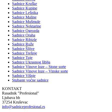
Sadnice Kruške
Sadnice Kupine
Sadnice Lešnika
Sadnice Maline
Sadnice Mušmule
Sadnice Nektarine
Sadnice Ogrozda
Sadnice Oraha
Sadnice Ribizle
Sadnice Ruže
Sadnice Šljive
Sadnice Trešnje
Sadnice Tuje
Sadnice Ukrasnog šiblja
Sadnice Vinove loze – Stone sorte
Sadnice Vinove loze – Vinske sorte
Sadnice Višnje
Stubaste voćne sadnice
KONTAKT
Rasadnik "Profesional"
Ljubava bb
37254 Kruševac
info@sadniceprofesional.rs