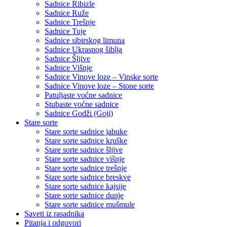
Sadnice Ribizle
Sadnice Ruže
Sadnice Trešnje
Sadnice Tuje
Sadnice sibirskog limuna
Sadnice Ukrasnog šiblja
Sadnice Šljive
Sadnice Višnje
Sadnice Vinove loze – Vinske sorte
Sadnice Vinove loze – Stone sorte
Patuljaste voćne sadnice
Stubaste voćne sadnice
Sadnice Godži (Goji)
Stare sorte
Stare sorte sadnice jabuke
Stare sorte sadnice kruške
Stare sorte sadnice šljive
Stare sorte sadnice višnje
Stare sorte sadnice trešnje
Stare sorte sadnice breskve
Stare sorte sadnice kajsije
Stare sorte sadnice dunje
Stare sorte sadnice mušmule
Saveti iz rasadnika
Pitanja i odgovori