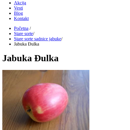
Akcija
Vesti
Blog
Kontakt
Početna
/
Stare sorte
/
Stare sorte sadnice jabuke
/
Jabuka Đulka
Jabuka Đulka