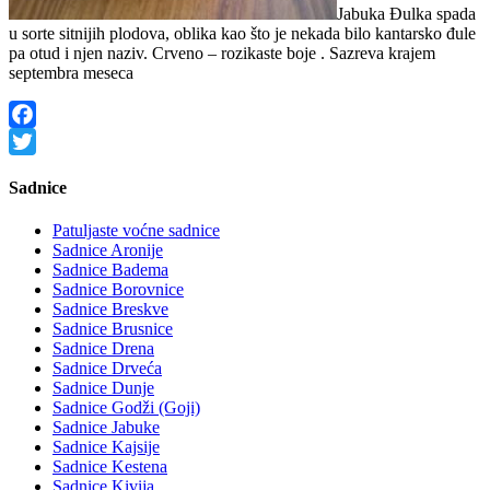
Jabuka Đulka spada
u sorte sitnijih plodova, oblika kao što je nekada bilo kantarsko đule
pa otud i njen naziv. Crveno – rozikaste boje . Sazreva krajem
septembra meseca
Facebook
Twitter
Sadnice
Patuljaste voćne sadnice
Sadnice Aronije
Sadnice Badema
Sadnice Borovnice
Sadnice Breskve
Sadnice Brusnice
Sadnice Drena
Sadnice Drveća
Sadnice Dunje
Sadnice Godži (Goji)
Sadnice Jabuke
Sadnice Kajsije
Sadnice Kestena
Sadnice Kivija