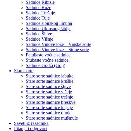
Sadnice Ribizle
Sadnice Ruže
Sadnice Trešnje
Sadnice Tuje
Sadnice sibirskog limuna
Sadnice Ukrasnog šiblja
Sadnice Šljive
Sadnice Višnje
Sadnice Vinove loze – Vinske sorte
Sadnice Vinove loze – Stone sorte
Patuljaste voćne sadnice
Stubaste voćne sadnice
Sadnice Godži (Goji)
Stare sorte
Stare sorte sadnice jabuke
Stare sorte sadnice kruške
Stare sorte sadnice šljive
Stare sorte sadnice višnje
Stare sorte sadnice trešnje
Stare sorte sadnice breskve
Stare sorte sadnice kajsije
Stare sorte sadnice dunje
Stare sorte sadnice mušmule
Saveti iz rasadnika
Pitanja i odgovori