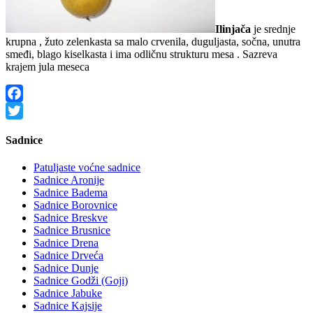
Ilinjača
je srednje
krupna , žuto zelenkasta sa malo crvenila, duguljasta, sočna, unutra
smeđi, blago kiselkasta i ima odličnu strukturu mesa . Sazreva
krajem jula meseca
Facebook
Twitter
Sadnice
Patuljaste voćne sadnice
Sadnice Aronije
Sadnice Badema
Sadnice Borovnice
Sadnice Breskve
Sadnice Brusnice
Sadnice Drena
Sadnice Drveća
Sadnice Dunje
Sadnice Godži (Goji)
Sadnice Jabuke
Sadnice Kajsije