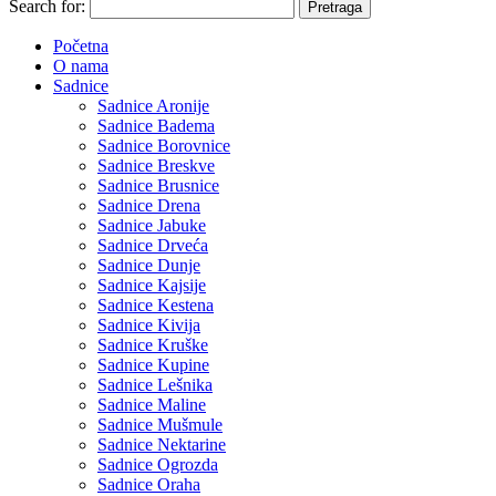
Search for:
Početna
O nama
Sadnice
Sadnice Aronije
Sadnice Badema
Sadnice Borovnice
Sadnice Breskve
Sadnice Brusnice
Sadnice Drena
Sadnice Jabuke
Sadnice Drveća
Sadnice Dunje
Sadnice Kajsije
Sadnice Kestena
Sadnice Kivija
Sadnice Kruške
Sadnice Kupine
Sadnice Lešnika
Sadnice Maline
Sadnice Mušmule
Sadnice Nektarine
Sadnice Ogrozda
Sadnice Oraha