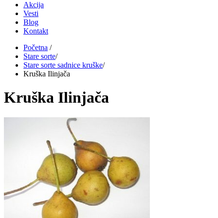
Akcija
Vesti
Blog
Kontakt
Početna
/
Stare sorte
/
Stare sorte sadnice kruške
/
Kruška Ilinjača
Kruška Ilinjača