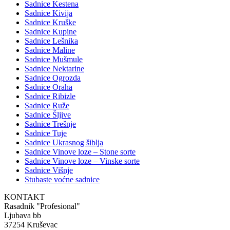
Sadnice Kestena
Sadnice Kivija
Sadnice Kruške
Sadnice Kupine
Sadnice Lešnika
Sadnice Maline
Sadnice Mušmule
Sadnice Nektarine
Sadnice Ogrozda
Sadnice Oraha
Sadnice Ribizle
Sadnice Ruže
Sadnice Šljive
Sadnice Trešnje
Sadnice Tuje
Sadnice Ukrasnog šiblja
Sadnice Vinove loze – Stone sorte
Sadnice Vinove loze – Vinske sorte
Sadnice Višnje
Stubaste voćne sadnice
KONTAKT
Rasadnik "Profesional"
Ljubava bb
37254 Kruševac